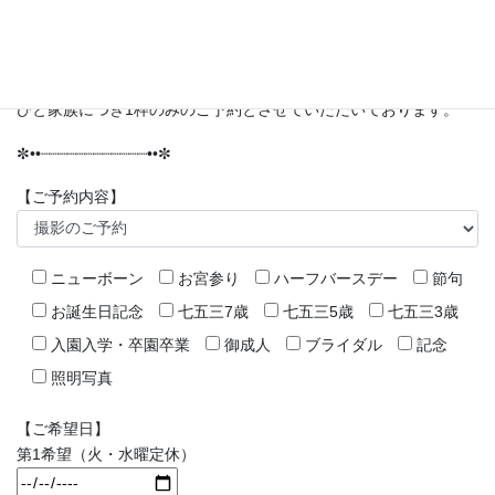
なお、火・水曜が定休日となっております。定休日以外に撮影日
のご都合がつかない場合はご予約いただけます。（カメラマンの
出張などが多く入りますので、ご希望に添えない場合もございま
す。ご了承ください。）
ひと家族につき1枠のみのご予約とさせていただいております。
✼••┈┈┈┈┈┈┈┈┈┈┈┈••✼
【ご予約内容】
ニューボーン
お宮参り
ハーフバースデー
節句
お誕生日記念
七五三7歳
七五三5歳
七五三3歳
入園入学・卒園卒業
御成人
ブライダル
記念
照明写真
【ご希望日】
第1希望（火・水曜定休）