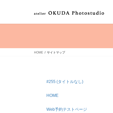
コ
ナ
ン
ビ
テ
ゲ
ン
ー
ツ
シ
へ
ョ
ス
ン
キ
に
ッ
移
HOME
サイトマップ
プ
動
#255 (タイトルなし)
HOME
Web予約テストページ